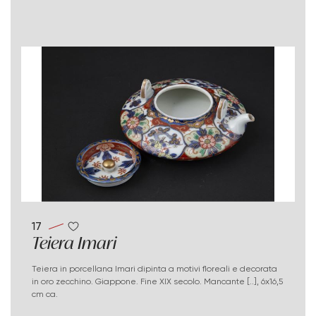
17
Teiera Imari
Teiera in porcellana Imari dipinta a motivi floreali e decorata
in oro zecchino. Giappone. Fine XIX secolo. Mancante [..], 6x16,5
cm ca.