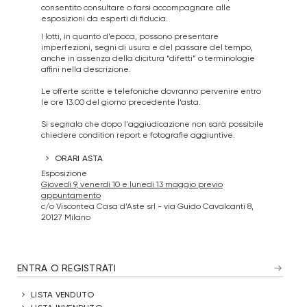
consentito consultare o farsi accompagnare alle
esposizioni da esperti di fiducia.
I lotti, in quanto d’epoca, possono presentare
imperfezioni, segni di usura e del passare del tempo,
anche in assenza della dicitura “difetti” o terminologie
affini nella descrizione.
Le offerte scritte e telefoniche dovranno pervenire entro
le ore 13.00 del giorno precedente l’asta.
Si segnala che dopo l'aggiudicazione non sarà possibile
chiedere condition report e fotografie aggiuntive.
ORARI ASTA
Esposizione
Giovedì 9, venerdì 10 e lunedì 13 maggio previo
appuntamento
c/o Viscontea Casa d’Aste srl - via Guido Cavalcanti 8,
20127 Milano
ENTRA O REGISTRATI
LISTA VENDUTO