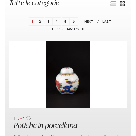
Tutte le categorie
1
2
3
4
5
6
NEXT
LAST
1 - 30 di 406 LOTTI
1
Potiche in porcellana