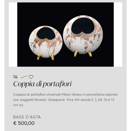
14
Coppia di portafiori
Coppia di portafiori chiamati Moon Vases in porcellana dipinta
con soggetti floreali. Giappone. Fine XIX secolo [..], Alt. 16 e 13
cm ca.
BASE D'ASTA
€ 500,00