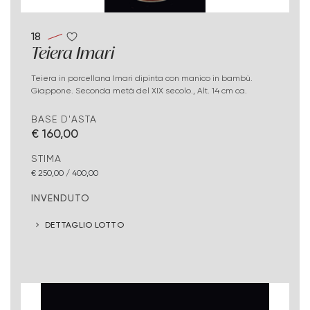
18
Teiera Imari
Teiera in porcellana Imari dipinta con manico in bambù.
Giappone. Seconda metà del XIX secolo., Alt. 14 cm ca.
BASE D'ASTA
€ 160,00
STIMA
€ 250,00 / 400,00
INVENDUTO
DETTAGLIO LOTTO