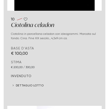
10
Ciotolina celadon
Ciotolina in porcellana celadon con ideogrammi. Marcata sul
fondo. Cina. Fine XIX secolo., 4,5x9 cm ca.
BASE D'ASTA
€ 100,00
STIMA
€ 200,00 / 300,00
INVENDUTO
DETTAGLIO LOTTO