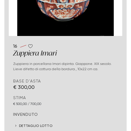
16
Zuppiera Imari
Zuppiera in porcellana Imari dipinta. Giappone. XIX secolo.
Lieve difetto di cottura della bordura., 10x22 cm ca.
BASE D'ASTA
€ 300,00
STIMA
€ 500,00 / 700,00
INVENDUTO
DETTAGLIO LOTTO