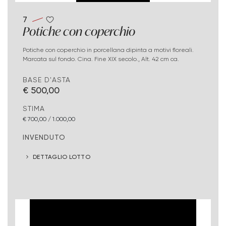
7
Potiche con coperchio
Potiche con coperchio in porcellana dipinta a motivi floreali.
Marcata sul fondo. Cina. Fine XIX secolo., Alt. 42 cm ca.
BASE D'ASTA
€ 500,00
STIMA
€ 700,00 / 1.000,00
INVENDUTO
DETTAGLIO LOTTO