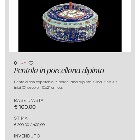
8
Pentola in porcellana dipinta
Pentola con coperchio in porcellana dipinta. Cina. Fine XIX-
inizi XX secolo., 10x21 cm ca.
BASE D'ASTA
€ 100,00
STIMA
€ 200,00 / 400,00
INVENDUTO