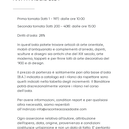
Prima tornata (lotti 1 - 197): dalle ore 10:00
Seconda tornata (lotti 200 - 408): dalle ore 15:00
Diritti d'asta: 28%
In quest'asta potete trovare articoli di arte orientale,
mobili d'antiquariato e complementi d'arredo, dipinti,
sculture e disegni sia antichi che del XIX secolo, arte
moderna, tappeti e per finire lotti di arte decorativa del
'900 e di design.
Il prezzo di partenza è solitamente pari alla base d'asta
(B.A.) indicata a catalogo ed i rilanci da rispettare sono
quelli indicati nella tabella degli incrementi. Il Banditore
potrà discrezionalmente variare i rilanci nel corso
dell'asta.
Per avere informazioni, condition report e per qualsiasi
altra necessità, siamo reperibili
all'indirizzo
info@visconteacasadaste.com
Ogni asserzione relativa all’autore, attribuzione
dell’opera, data, origine, provenienza e condizioni
costituisce un’opinione e non un dato di fatto. E’ pertanto