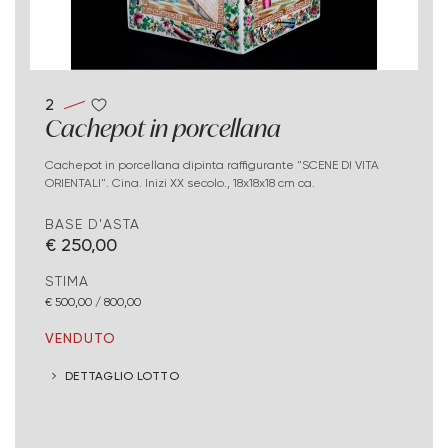
2
Cachepot in porcellana
Cachepot in porcellana dipinta raffigurante "SCENE DI VITA
ORIENTALI". Cina. Inizi XX secolo., 18x18x18 cm ca.
BASE D'ASTA
€ 250,00
STIMA
€ 500,00 / 800,00
VENDUTO
DETTAGLIO LOTTO