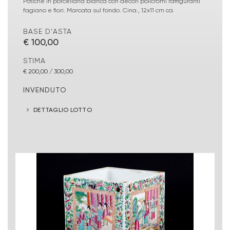
Potiche in porcellana bianca con decori policromi raffiguranti
fagiano e fiori. Marcata sul fondo. Cina., 12x11 cm ca.
BASE D'ASTA
€ 100,00
STIMA
€ 200,00 / 300,00
INVENDUTO
DETTAGLIO LOTTO