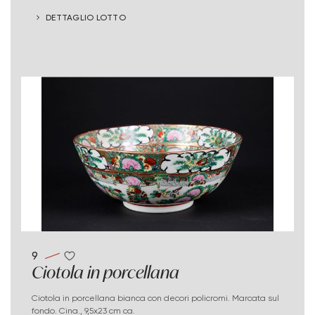
DETTAGLIO LOTTO
9
Ciotola in porcellana
Ciotola in porcellana bianca con decori policromi. Marcata sul
fondo. Cina., 9,5x23 cm ca.