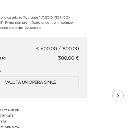
.
 olio su tela raffigurante "VASO DI FIORI CON
. Firma non identificata al centro. In cornice
accata e dorata. XX secolo.
€ 600,00 / 800,00
€ 300,00
sta
O
VALUTA UN'OPERA SIMILE
NFORMAZIONI
 REPORT
ERTE
 DI VENDITA