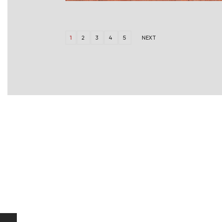
1
2
3
4
5
NEXT