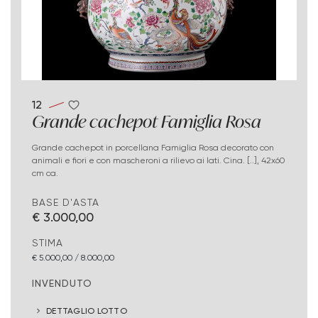
12
Grande cachepot Famiglia Rosa
Grande cachepot in porcellana Famiglia Rosa decorato con
animali e fiori e con mascheroni a rilievo ai lati. Cina. [..], 42x60
cm ca.
BASE D'ASTA
€ 3.000,00
STIMA
€ 5.000,00 / 8.000,00
INVENDUTO
DETTAGLIO LOTTO