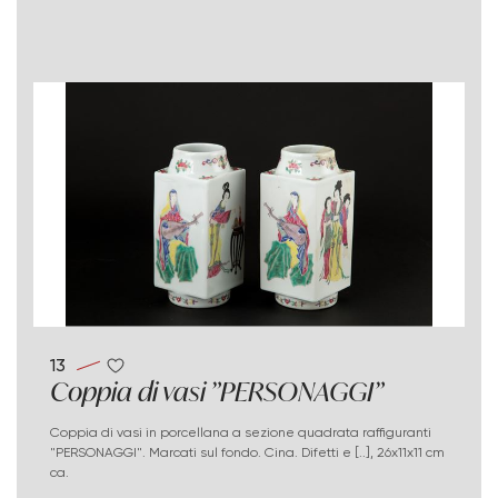
13
Coppia di vasi "PERSONAGGI"
Coppia di vasi in porcellana a sezione quadrata raffiguranti
"PERSONAGGI". Marcati sul fondo. Cina. Difetti e [..], 26x11x11 cm
ca.