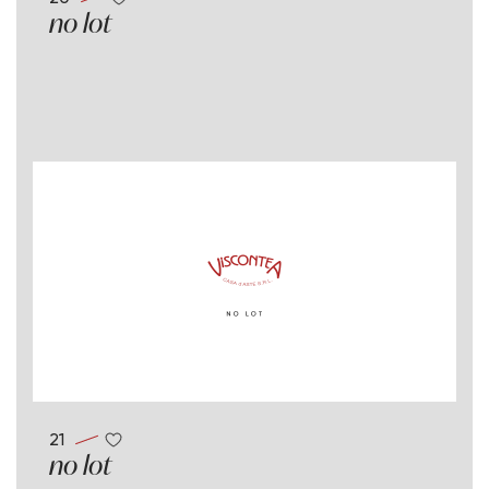
no lot
21
no lot