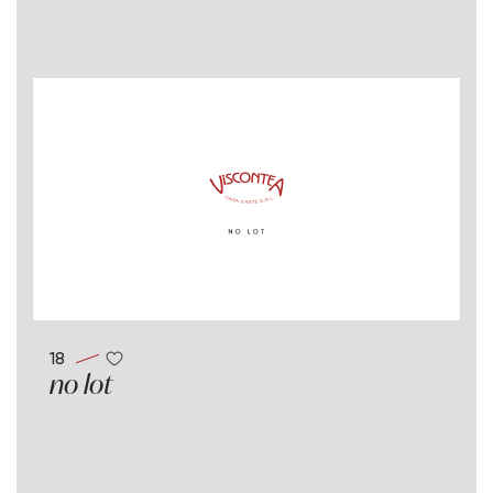
18
no lot