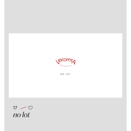
17
no lot