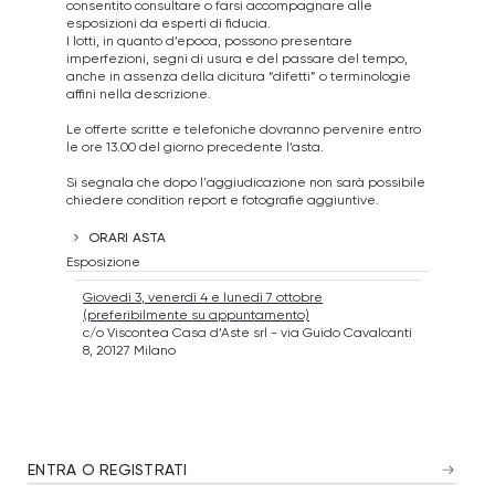
consentito consultare o farsi accompagnare alle
esposizioni da esperti di fiducia.
I lotti, in quanto d’epoca, possono presentare
imperfezioni, segni di usura e del passare del tempo,
anche in assenza della dicitura “difetti” o terminologie
affini nella descrizione.
Le offerte scritte e telefoniche dovranno pervenire entro
le ore 13.00 del giorno precedente l’asta.
Si segnala che dopo l'aggiudicazione non sarà possibile
chiedere condition report e fotografie aggiuntive.
ORARI ASTA
Esposizione
Giovedì 3, venerdì 4 e lunedì 7 ottobre
(preferibilmente su appuntamento)
c/o Viscontea Casa d’Aste srl - via Guido Cavalcanti
8, 20127 Milano
ENTRA O REGISTRATI