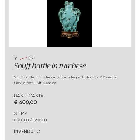
7
Snuff bottle in turchese
Snuff bottle in turchese. Base in legno traforato. XIX secolo.
Lievi difetti., Alt. 8 cm ca.
BASE D'ASTA
€ 600,00
STIMA
€ 900,00 / 1.200,00
INVENDUTO