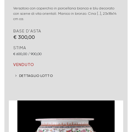
Versatoio con coperchio in porcellana bianca e blu decorato
con scene di vita orientali. Manico in bronzo. Cina [..], 23x18x14
cm ca.
BASE D'ASTA
€ 300,00
STIMA
€ 600,00 / 900,00
VENDUTO
DETTAGLIO LOTTO