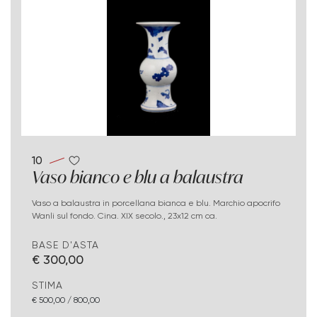
10
Vaso bianco e blu a balaustra
Vaso a balaustra in porcellana bianca e blu. Marchio apocrifo
Wanli sul fondo. Cina. XIX secolo., 23x12 cm ca.
BASE D'ASTA
€ 300,00
STIMA
€ 500,00 / 800,00