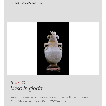
DETTAGLIO LOTTO
8
Vaso in giada
Vaso in giada color lavanda con coperchio. Base in legno.
Cina. XIX secolo. Lievi difetti., 17x10x4 cm ca.