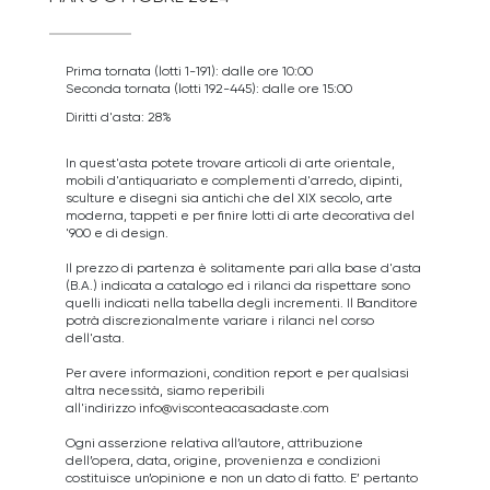
Prima tornata (lotti 1-191): dalle ore 10:00
Seconda tornata (lotti 192-445): dalle ore 15:00
Diritti d'asta: 28%
In quest'asta potete trovare articoli di arte orientale,
mobili d'antiquariato e complementi d'arredo, dipinti,
sculture e disegni sia antichi che del XIX secolo, arte
moderna, tappeti e per finire lotti di arte decorativa del
'900 e di design.
Il prezzo di partenza è solitamente pari alla base d'asta
(B.A.) indicata a catalogo ed i rilanci da rispettare sono
quelli indicati nella tabella degli incrementi. Il Banditore
potrà discrezionalmente variare i rilanci nel corso
dell'asta.
Per avere informazioni, condition report e per qualsiasi
altra necessità, siamo reperibili
all'indirizzo
info@visconteacasadaste.com
Ogni asserzione relativa all’autore, attribuzione
dell’opera, data, origine, provenienza e condizioni
costituisce un’opinione e non un dato di fatto. E’ pertanto