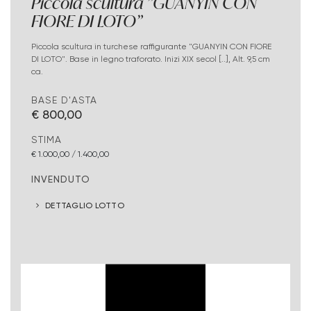
Piccola scultura "GUANYIN CON
FIORE DI LOTO"
Piccola scultura in turchese raffigurante "GUANYIN CON FIORE
DI LOTO". Base in legno traforato. Inizi XIX secol [..], Alt. 9,5 cm
ca.
BASE D'ASTA
€ 800,00
STIMA
€ 1.000,00 / 1.400,00
INVENDUTO
DETTAGLIO LOTTO