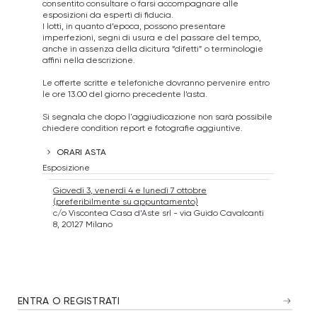
consentito consultare o farsi accompagnare alle
esposizioni da esperti di fiducia.
I lotti, in quanto d’epoca, possono presentare
imperfezioni, segni di usura e del passare del tempo,
anche in assenza della dicitura “difetti” o terminologie
affini nella descrizione.
Le offerte scritte e telefoniche dovranno pervenire entro
le ore 13.00 del giorno precedente l’asta.
Si segnala che dopo l'aggiudicazione non sarà possibile
chiedere condition report e fotografie aggiuntive.
ORARI ASTA
Esposizione
Giovedì 3, venerdì 4 e lunedì 7 ottobre
(preferibilmente su appuntamento)
c/o Viscontea Casa d’Aste srl - via Guido Cavalcanti
8, 20127 Milano
ENTRA O REGISTRATI