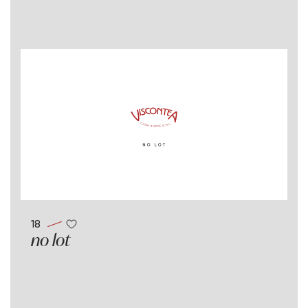
18
no lot