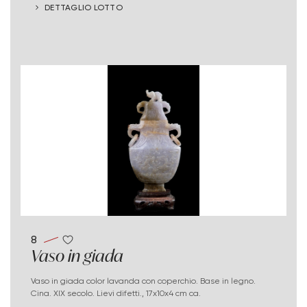
DETTAGLIO LOTTO
8
Vaso in giada
Vaso in giada color lavanda con coperchio. Base in legno.
Cina. XIX secolo. Lievi difetti., 17x10x4 cm ca.