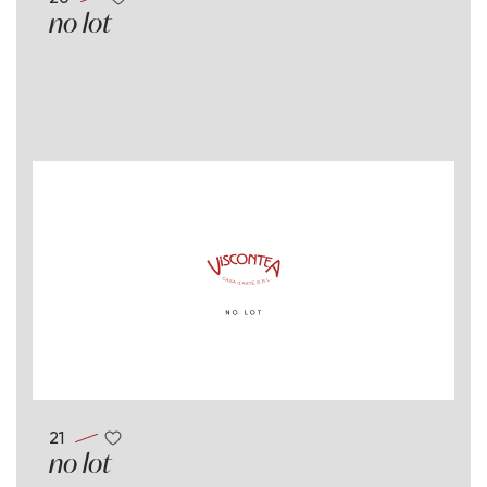
no lot
21
no lot