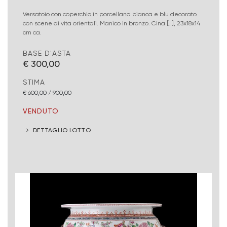
Versatoio con coperchio in porcellana bianca e blu decorato
con scene di vita orientali. Manico in bronzo. Cina [..], 23x18x14
cm ca.
BASE D'ASTA
€ 300,00
STIMA
€ 600,00 / 900,00
VENDUTO
DETTAGLIO LOTTO