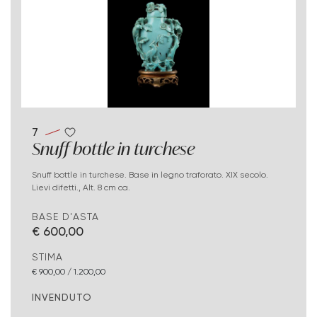
7
Snuff bottle in turchese
Snuff bottle in turchese. Base in legno traforato. XIX secolo.
Lievi difetti., Alt. 8 cm ca.
BASE D'ASTA
€ 600,00
STIMA
€ 900,00 / 1.200,00
INVENDUTO