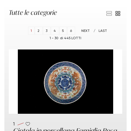
Tutte le categorie
1
2
3
4
5
6
NEXT
LAST
1 - 30 di 445 LOTTI
1
Ciotola in porcellana Famiglia Rosa