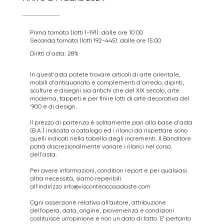
Prima tornata (lotti 1-191): dalle ore 10:00
Seconda tornata (lotti 192-445): dalle ore 15:00
Diritti d'asta: 28%
In quest'asta potete trovare articoli di arte orientale,
mobili d'antiquariato e complementi d'arredo, dipinti,
sculture e disegni sia antichi che del XIX secolo, arte
moderna, tappeti e per finire lotti di arte decorativa del
'900 e di design.
Il prezzo di partenza è solitamente pari alla base d'asta
(B.A.) indicata a catalogo ed i rilanci da rispettare sono
quelli indicati nella tabella degli incrementi. Il Banditore
potrà discrezionalmente variare i rilanci nel corso
dell'asta.
Per avere informazioni, condition report e per qualsiasi
altra necessità, siamo reperibili
all'indirizzo
info@visconteacasadaste.com
Ogni asserzione relativa all’autore, attribuzione
dell’opera, data, origine, provenienza e condizioni
costituisce un’opinione e non un dato di fatto. E’ pertanto