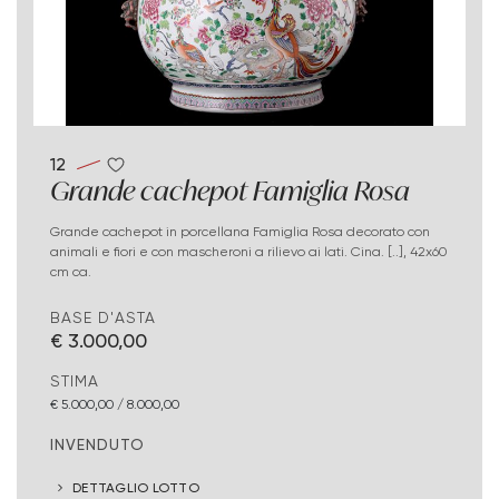
12
Grande cachepot Famiglia Rosa
Grande cachepot in porcellana Famiglia Rosa decorato con
animali e fiori e con mascheroni a rilievo ai lati. Cina. [..], 42x60
cm ca.
BASE D'ASTA
€ 3.000,00
STIMA
€ 5.000,00 / 8.000,00
INVENDUTO
DETTAGLIO LOTTO