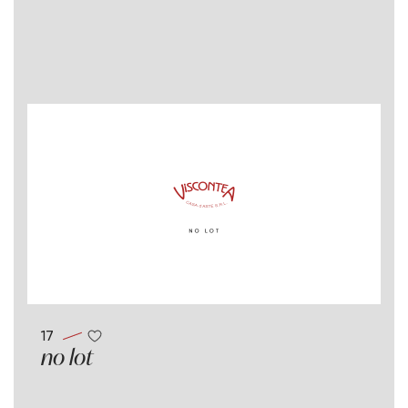
17
no lot