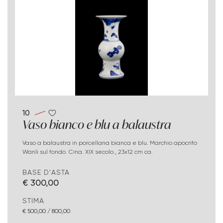
10
Vaso bianco e blu a balaustra
Vaso a balaustra in porcellana bianca e blu. Marchio apocrifo
Wanli sul fondo. Cina. XIX secolo., 23x12 cm ca.
BASE D'ASTA
€ 300,00
STIMA
€ 500,00 / 800,00