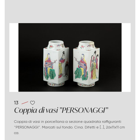
13
Coppia di vasi "PERSONAGGI"
Coppia di vasi in porcellana a sezione quadrata raffiguranti
"PERSONAGGI". Marcati sul fondo. Cina. Difetti e [..], 26x11x11 cm
ca.