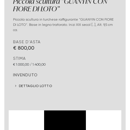
Piccola scultura "GUANYIN CON
FIORE DI LOTO"
Piccola scultura in turchese raffigurante "GUANYIN CON FIORE
DI LOTO". Base in legno traforato. Inizi XIX secol [..], Alt. 9,5 cm
ca.
BASE D'ASTA
€ 800,00
STIMA
€ 1.000,00 / 1.400,00
INVENDUTO
DETTAGLIO LOTTO