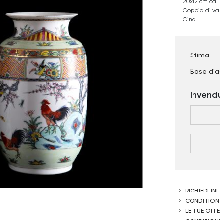
20x12 cm ca.
Coppia di vas
Cina.
Stima
Base d'a
Invend
RICHIEDI I
CONDITION
LE TUE OFF