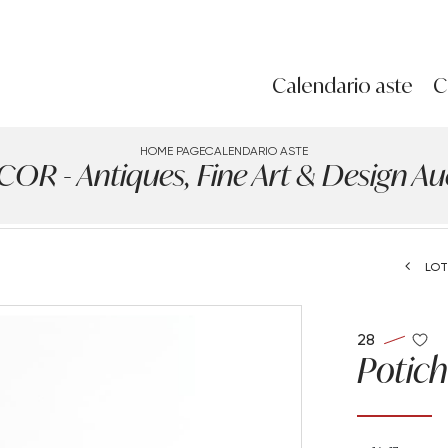
Calendario aste
C
HOME PAGE
CALENDARIO ASTE
R - Antiques, Fine Art & Design Auct
LOT
28
Potic