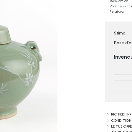
14x17 cm ca.
Potiche in po
Felatura.
Stima
Base d'a
Invend
RICHIEDI I
CONDITION
LE TUE OFF