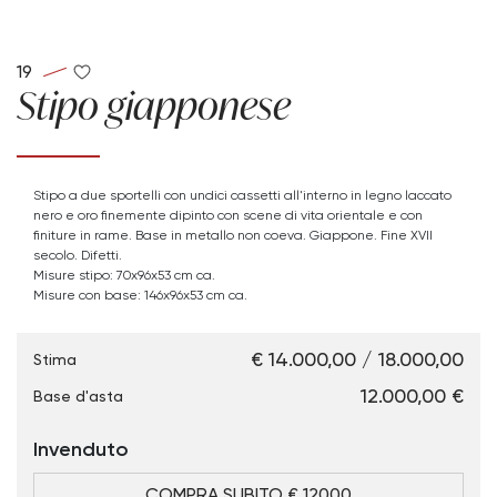
19
Stipo giapponese
Stipo a due sportelli con undici cassetti all'interno in legno laccato
nero e oro finemente dipinto con scene di vita orientale e con
finiture in rame. Base in metallo non coeva. Giappone. Fine XVII
secolo. Difetti.
Misure stipo: 70x96x53 cm ca.
Misure con base: 146x96x53 cm ca.
€ 14.000,00 / 18.000,00
Stima
€ 12.000,00
Base d'asta
Invenduto
COMPRA SUBITO € 12000