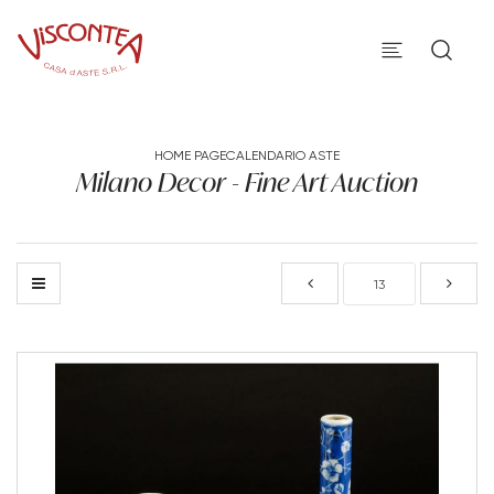
HOME PAGE
CALENDARIO ASTE
Milano Decor - Fine Art Auction