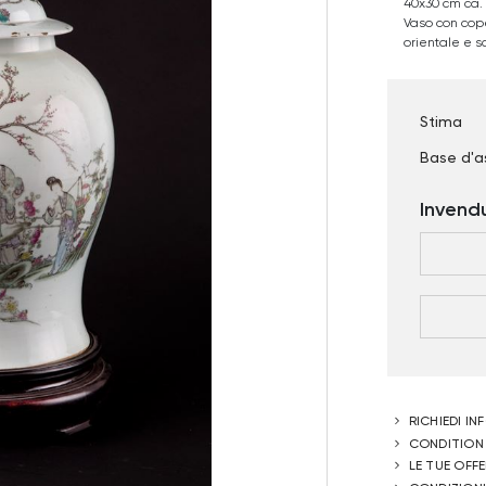
40x30 cm ca.
Vaso con cope
orientale e sc
Stima
Base d'a
Invend
RICHIEDI I
CONDITION
LE TUE OFF