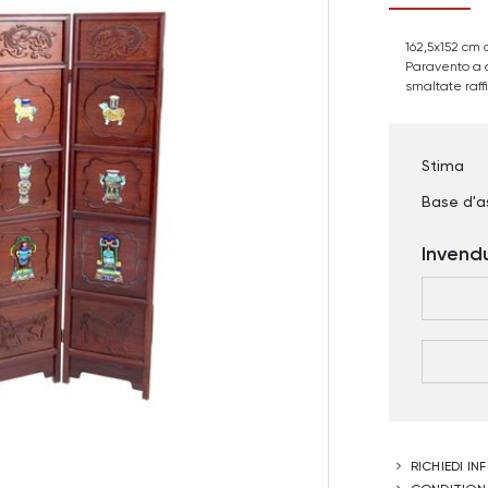
162,5x152 cm 
Paravento a q
smaltate raffi
Stima
Base d'a
Invend
RICHIEDI I