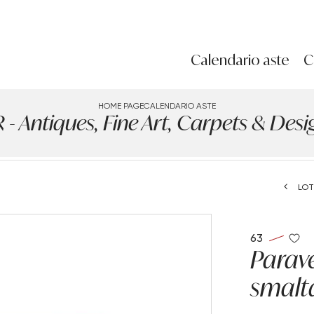
Calendario aste
C
HOME PAGE
CALENDARIO ASTE
Antiques, Fine Art, Carpets & Design
LOT
63
Parav
smalt