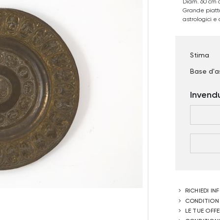
Diam. 60 cm 
Grande piatto
astrologici e d
Stima
Base d'a
Invend
RICHIEDI I
CONDITION
LE TUE OFF