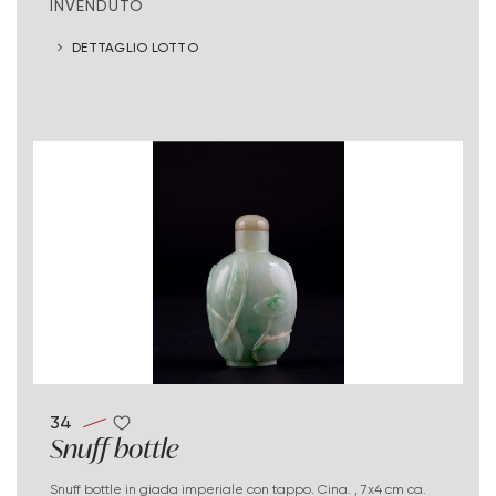
INVENDUTO
DETTAGLIO LOTTO
34
Snuff bottle
Snuff bottle in giada imperiale con tappo. Cina. , 7x4 cm ca.