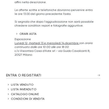
affini nella descrizione.
Le offerte scritte e telefoniche dovranno pervenire entro
le ore 13.00 del giorno precedente l’asta.
Si segnala che dopo l'aggiudicazione non sarà possibile
chiedere condition report e fotografie aggiuntive.
ORARI ASTA
Esposizione
Lunedì 12, martedì 13 e mercoledì 14 dicembre
con
orario
continuato dalle ore 10:00 alle ore 18:00
c/o Viscontea Casa d’Aste srl - via Guido Cavalcanti 8,
20127 Milano
ENTRA O REGISTRATI
LISTA VENDUTO
LISTA INVENDUTO
CATALOGO ONLINE
CONDIZIONI DI VENDITA