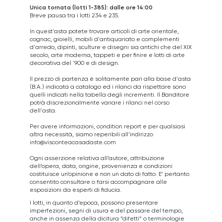
Unica tornata (lotti 1-385): dalle ore 14:00
Breve pausa tra i lotti 234 e 235.
In quest'asta potete trovare articoli di arte orientale,
cognac, gioielli, mobili d'antiquariato e complementi
d'arredo, dipinti, sculture e disegni sia antichi che del XIX
secolo, arte moderna, tappeti e per finire e lotti di arte
decorativa del '900 e di design.
Il prezzo di partenza è solitamente pari alla base d'asta
(B.A.) indicata a catalogo ed i rilanci da rispettare sono
quelli indicati nella tabella degli incrementi. Il Banditore
potrà discrezionalmente variare i rilanci nel corso
dell'asta.
Per avere informazioni, condition report e per qualsiasi
altra necessità, siamo reperibili all'indirizzo
info@visconteacasadaste.com
Ogni asserzione relativa all’autore, attribuzione
dell’opera, data, origine, provenienza e condizioni
costituisce un’opinione e non un dato di fatto. E’ pertanto
consentito consultare o farsi accompagnare alle
esposizioni da esperti di fiducia.
I lotti, in quanto d’epoca, possono presentare
imperfezioni, segni di usura e del passare del tempo,
anche in assenza della dicitura “difetti” o terminologie