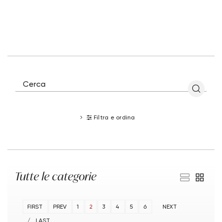
Filtra e ordina
Tutte le categorie
FIRST
PREV
1
2
3
4
5
6
NEXT
LAST