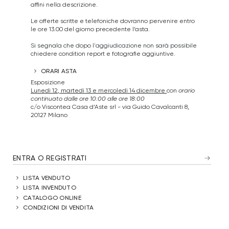
affini nella descrizione.
Le offerte scritte e telefoniche dovranno pervenire entro
le ore 13.00 del giorno precedente l’asta.
Si segnala che dopo l'aggiudicazione non sarà possibile
chiedere condition report e fotografie aggiuntive.
ORARI ASTA
Esposizione
Lunedì 12, martedì 13 e mercoledì 14 dicembre
con
orario
continuato dalle ore 10:00 alle ore 18:00
c/o Viscontea Casa d’Aste srl - via Guido Cavalcanti 8,
20127 Milano
ENTRA O REGISTRATI
LISTA VENDUTO
LISTA INVENDUTO
CATALOGO ONLINE
CONDIZIONI DI VENDITA