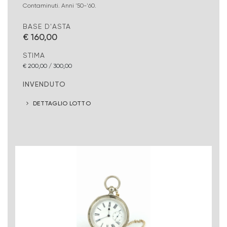
Contaminuti. Anni '50-'60.
BASE D'ASTA
€ 160,00
STIMA
€ 200,00 / 300,00
INVENDUTO
DETTAGLIO LOTTO