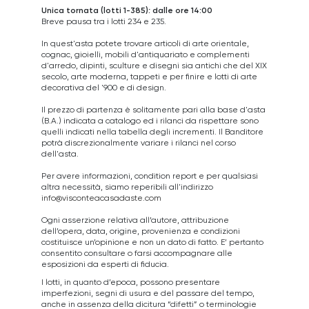
Unica tornata (lotti 1-385): dalle ore 14:00
Breve pausa tra i lotti 234 e 235.
In quest'asta potete trovare articoli di arte orientale,
cognac, gioielli, mobili d'antiquariato e complementi
d'arredo, dipinti, sculture e disegni sia antichi che del XIX
secolo, arte moderna, tappeti e per finire e lotti di arte
decorativa del '900 e di design.
Il prezzo di partenza è solitamente pari alla base d'asta
(B.A.) indicata a catalogo ed i rilanci da rispettare sono
quelli indicati nella tabella degli incrementi. Il Banditore
potrà discrezionalmente variare i rilanci nel corso
dell'asta.
Per avere informazioni, condition report e per qualsiasi
altra necessità, siamo reperibili all'indirizzo
info@visconteacasadaste.com
Ogni asserzione relativa all’autore, attribuzione
dell’opera, data, origine, provenienza e condizioni
costituisce un’opinione e non un dato di fatto. E’ pertanto
consentito consultare o farsi accompagnare alle
esposizioni da esperti di fiducia.
I lotti, in quanto d’epoca, possono presentare
imperfezioni, segni di usura e del passare del tempo,
anche in assenza della dicitura “difetti” o terminologie