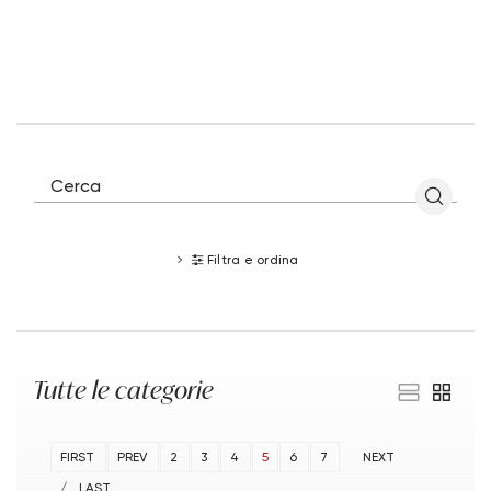
Filtra e ordina
Tutte le categorie
FIRST
PREV
2
3
4
5
6
7
NEXT
LAST