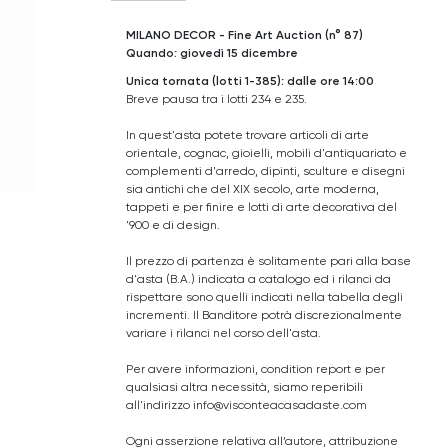
MILANO DECOR - Fine Art Auction (n° 87)
Quando: giovedì 15 dicembre
Unica tornata (lotti 1-385): dalle ore 14:00
Breve pausa tra i lotti 234 e 235.
In quest'asta potete trovare articoli di arte
orientale, cognac, gioielli, mobili d'antiquariato e
complementi d'arredo, dipinti, sculture e disegni
sia antichi che del XIX secolo, arte moderna,
tappeti e per finire e lotti di arte decorativa del
'900 e di design.
Il prezzo di partenza è solitamente pari alla base
d'asta (B.A.) indicata a catalogo ed i rilanci da
rispettare sono quelli indicati nella tabella degli
incrementi. Il Banditore potrà discrezionalmente
variare i rilanci nel corso dell'asta.
Per avere informazioni, condition report e per
qualsiasi altra necessità, siamo reperibili
all'indirizzo
info@visconteacasadaste.com
Ogni asserzione relativa all’autore, attribuzione