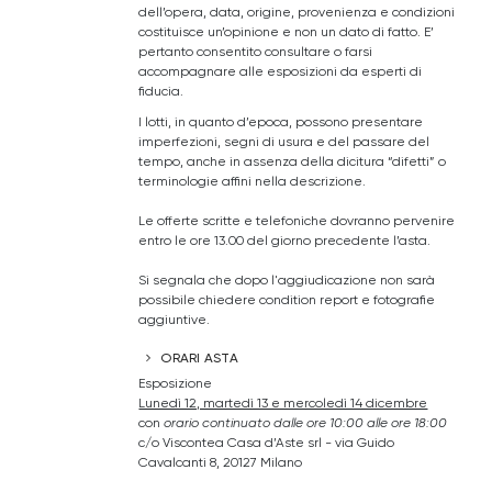
dell’opera, data, origine, provenienza e condizioni
costituisce un’opinione e non un dato di fatto. E’
pertanto consentito consultare o farsi
accompagnare alle esposizioni da esperti di
fiducia.
I lotti, in quanto d’epoca, possono presentare
imperfezioni, segni di usura e del passare del
tempo, anche in assenza della dicitura “difetti” o
terminologie affini nella descrizione.
Le offerte scritte e telefoniche dovranno pervenire
entro le ore 13.00 del giorno precedente l’asta.
Si segnala che dopo l'aggiudicazione non sarà
possibile chiedere condition report e fotografie
aggiuntive.
ORARI ASTA
Esposizione
Lunedì 12, martedì 13 e mercoledì 14 dicembre
con
orario continuato dalle ore 10:00 alle ore 18:00
c/o Viscontea Casa d’Aste srl - via Guido
Cavalcanti 8, 20127 Milano