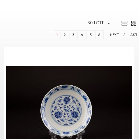
30 LOTTI
1
2
3
4
5
6
NEXT
LAST